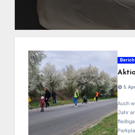
Berich
Akti
5. Ap
Auch wi
Jahr an
fleißig
Parkpla