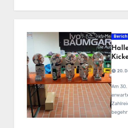
Berich
Hall
Kicke
20. 
Am 30.
erwarte
Zahlre
begehr