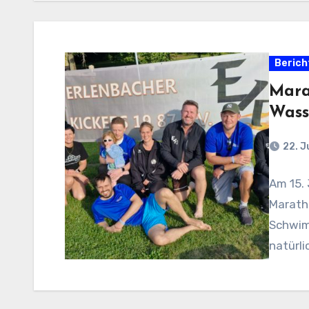
Berich
Mara
Wass
22. J
Am 15. 
Marath
Schwim
natürli