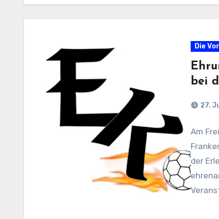
Die Vo
Ehru
bei 
27. J
Am Frei
Franken
der Erl
ehrena
Veranst
Erlenb