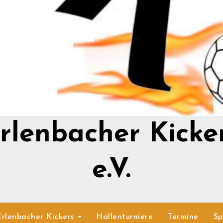
rlenbacher Kicke
e.V.
Erlenbacher Kickers
Hallenturniere
Termine
Sp