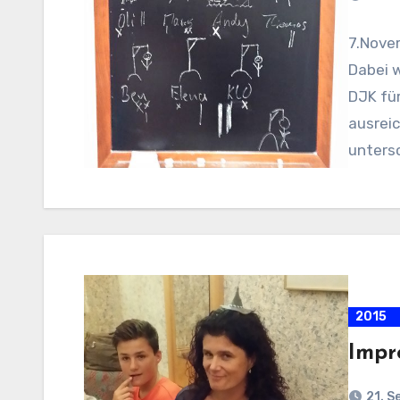
7.Novem
Dabei w
DJK für
ausreic
unters
2015
Impr
21. S