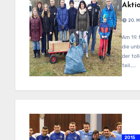
Akti
20. M
Am 19. 
die unb
der tol
teil…..
2015