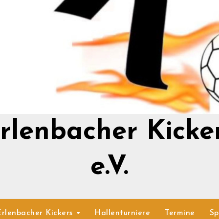
rlenbacher Kicke
e.V.
Erlenbacher Kickers
Hallenturniere
Termine
Sp