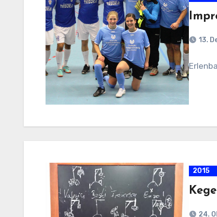
Impr
13. D
Erlenba
2015
Kege
24. O