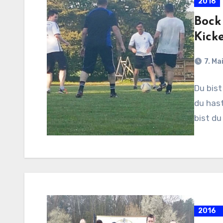
2016
Bock 
Kicke
7. Ma
Du bist
du hast
bist du
2016