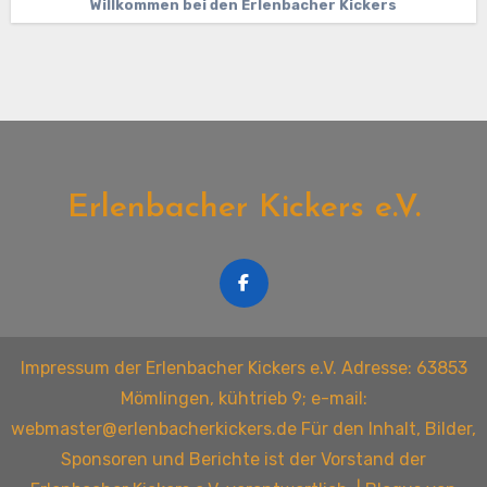
Willkommen bei den Erlenbacher Kickers
Erlenbacher Kickers e.V.
Impressum der Erlenbacher Kickers e.V. Adresse: 63853
Mömlingen, kühtrieb 9; e-mail:
webmaster@erlenbacherkickers.de Für den Inhalt, Bilder,
Sponsoren und Berichte ist der Vorstand der