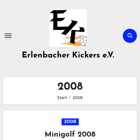
Zum
Inhalt
springen
Erlenbacher Kickers e.V.
2008
Start
2008
2008
Minigolf 2008