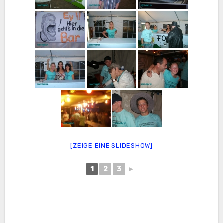
[ZEIGE EINE SLIDESHOW]
1
2
3
►