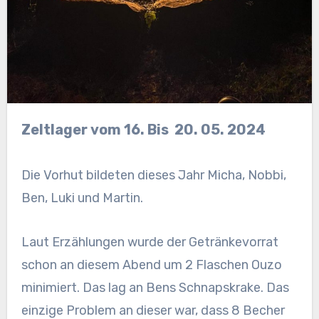
Zeltlager vom 16. Bis 20. 05. 2024
Die Vorhut bildeten dieses Jahr Micha, Nobbi,
Ben, Luki und Martin.
Laut Erzählungen wurde der Getränkevorrat
schon an diesem Abend um 2 Flaschen Ouzo
minimiert. Das lag an Bens Schnapskrake. Das
einzige Problem an dieser war, dass 8 Becher